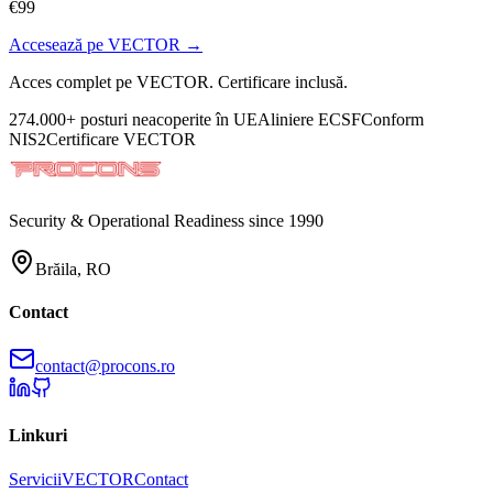
€99
Accesează pe VECTOR →
Acces complet pe VECTOR. Certificare inclusă.
274.000+ posturi neacoperite în UE
Aliniere ECSF
Conform
NIS2
Certificare VECTOR
Security & Operational Readiness since 1990
Brăila, RO
Contact
contact@procons.ro
Linkuri
Servicii
VECTOR
Contact