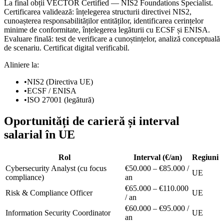
La final obții VECTOR Certified — NIS2 Foundations Specialist.
Certificarea validează: înțelegerea structurii directivei NIS2,
cunoașterea responsabilităților entităților, identificarea cerințelor
minime de conformitate, înțelegerea legăturii cu ECSF și ENISA.
Evaluare finală: test de verificare a cunoștințelor, analiză conceptuală
de scenariu. Certificat digital verificabil.
Aliniere la:
•
NIS2 (Directiva UE)
•
ECSF / ENISA
•
ISO 27001 (legătură)
Oportunități de carieră și interval
salarial în UE
Rol
Interval (€/an)
Regiuni
Cybersecurity Analyst (cu focus
€50.000 – €85.000 /
UE
compliance)
an
€65.000 – €110.000
Risk & Compliance Officer
UE
/ an
€60.000 – €95.000 /
Information Security Coordinator
UE
an