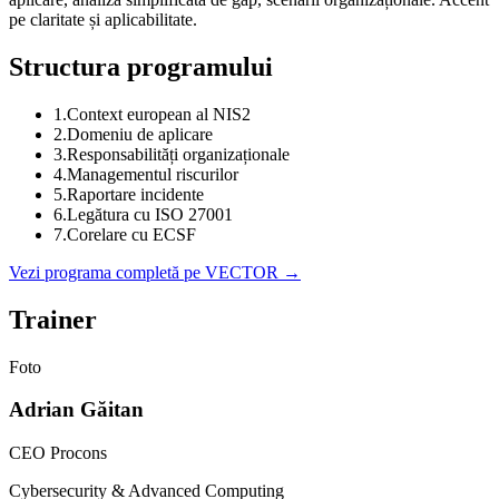
pe claritate și aplicabilitate.
Structura programului
1
.
Context european al NIS2
2
.
Domeniu de aplicare
3
.
Responsabilități organizaționale
4
.
Managementul riscurilor
5
.
Raportare incidente
6
.
Legătura cu ISO 27001
7
.
Corelare cu ECSF
Vezi programa completă pe VECTOR →
Trainer
Foto
Adrian Găitan
CEO Procons
Cybersecurity & Advanced Computing