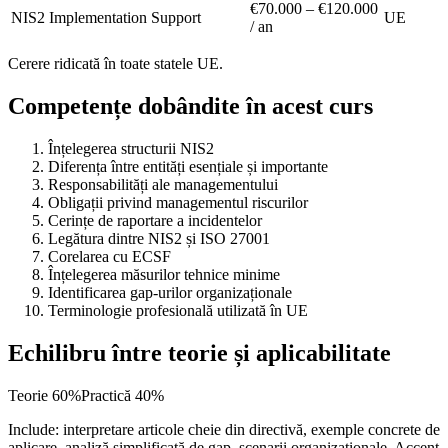
€70.000 – €120.000
NIS2 Implementation Support
UE
/ an
Cerere ridicată în toate statele UE.
Competențe dobândite în acest curs
Înțelegerea structurii NIS2
Diferența între entități esențiale și importante
Responsabilități ale managementului
Obligații privind managementul riscurilor
Cerințe de raportare a incidentelor
Legătura dintre NIS2 și ISO 27001
Corelarea cu ECSF
Înțelegerea măsurilor tehnice minime
Identificarea gap-urilor organizaționale
Terminologie profesională utilizată în UE
Echilibru între teorie și aplicabilitate
Teorie
60
%
Practică
40
%
Include: interpretare articole cheie din directivă, exemple concrete de
aplicare, analiză simplificată de gap, scenarii organizaționale. Accent