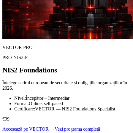
VECTOR PRO
PRO-NIS2-F
NIS2 Foundations
Înțelege cadrul european de securitate și obligațiile organizațiilor în
2026.
Nivel
:
Începător – Intermediar
Format
:
Online, self-paced
Certificare
:
VECTOR — NIS2 Foundations Specialist
€99
Accesează pe VECTOR →
Vezi programa completă