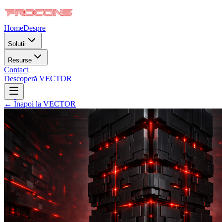
Home
Despre
Soluții
Resurse
Contact
Descoperă VECTOR
← Înapoi la VECTOR