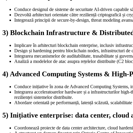
Conduce designul de sisteme de securitate AI-driven capabile să 
Dezvoltă arhitecturi orientate către reziliență criptografică și cry
Integrează principii de secure-by-design, threat modeling avansat
3) Blockchain Infrastructure & Distribute
Implicare în arhitecturi blockchain enterprise, inclusiv infrast
Design și hardening pentru blockchain nodes, infrastructuri de co
Integrarea mecanismelor de auditabilitate, trasabilitate și guver
Analiză a modelelor de atac asupra rețelelor distribuite (C2 blo
4) Advanced Computing Systems & High-P
Conduce inițiative în zona de Advanced Computing Systems, inclu
Integrarea acceleratoarelor hardware și a infrastructurilor high-
rezilienței sistemelor distribuite.
Abordare orientată pe performanță, latență scăzută, scalabilitate ș
5) Inițiative enterprise: data center, cloud
Coordonează proiecte de data center architecture, cloud hardenin