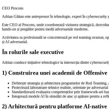
CEO Procons
Adrian Găitan este antreprenor în tehnologie, expert în cybersecurity și s
Este CEO al Procons, unde coordonează viziunea strategică, dezvoltarea
hands-on și pregătire pentru medii adversariale moderne.
Activitatea sa profesională se concentrează pe red teaming avansat, o
și AI adversarial.
În rolurile sale executive
Adrian conduce inițiative tehnologice la intersecția dintre cybersecuri
1) Construirea unei academii de Offensive 
Definește strategia și arhitectura programelor de Red Teaming,
Proiectează laboratoare tehnice realiste, orientate pe adversaria
Standardizează evaluarea competențelor prin framework-uri baza
Integrează modele AI în simulări de atac și apărare pentru a ref
2) Arhitectură pentru platforme AI-native