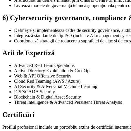
A structurat un demers finanțat prin Ontario Centre of Innovatio
Livrează modele de guvernanță tehnică și operațională pentru organ
6) Cybersecurity governance, compliance &
Definește și implementează cadre de security governance, auditab
Integrează standarde de tip ISO (inclusiv AI management systems
Coordonează strategii de reducere a suprafeței de atac și de creșt
Arii de Expertiză
Advanced Red Team Operations
Active Directory Exploitation & CredOps
Web & API Offensive Security
Cloud Red Teaming (AWS / Azure)
AI Security & Adversarial Machine Learning
ICS/SCADA Security
Blockchain & Digital Asset Security
Threat Intelligence & Advanced Persistent Threat Analysis
Certificări
Profilul profesional include un portofoliu extins de certificări interna