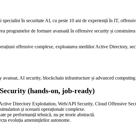
pecialist în securitate AI, cu peste 10 ani de experiență în IT, offensive s
 programelor de formare avansată în offensive security și construirea u
perațiuni offensive complexe, exploatarea mediilor Active Directory, se
ty avansat, AI security, blockchain infrastructure și advanced computing
Security (hands-on, job-ready)
 Active Directory Exploitation, Web/API Security, Cloud Offensive Secur
l simulation și scenarii operaționale complexe.
te pe performanță tehnică, nu pe teorie abstractă.
lecta evoluția amenințărilor autonome.