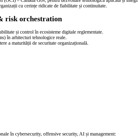
n (OCI) – Canada Gov, pentru dezvoltare tehnologică aplicată și integrar
izații cu cerințe ridicate de fiabilitate și continuitate.
 risk orchestration
ilitate și control în ecosisteme digitale reglementate.
) în arhitecturi tehnologice reale.
ere a maturității de securitate organizațională.
ționale în cybersecurity, offensive security, AI și management: