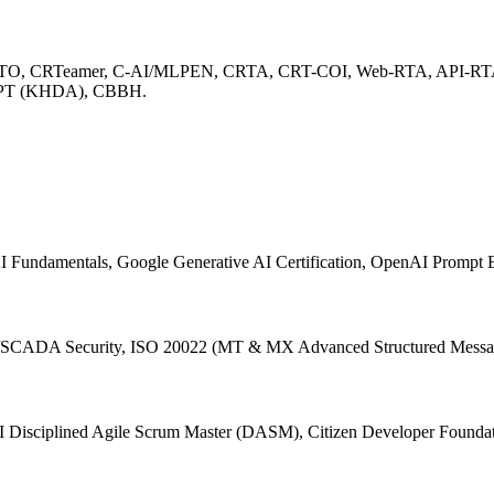
RTO, CRTeamer, C-AI/MLPEN, CRTA, CRT-COI, Web-RTA, API-RT
 CPT (KHDA), CBBH.
I Fundamentals, Google Generative AI Certification, OpenAI Prompt 
CS/SCADA Security, ISO 20022 (MT & MX Advanced Structured Messa
Disciplined Agile Scrum Master (DASM), Citizen Developer Foundatio