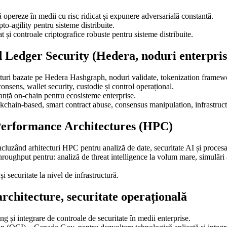
opereze în medii cu risc ridicat și expunere adversarială constantă.
pto-agility pentru sisteme distribuite.
 și controale criptografice robuste pentru sisteme distribuite.
d Ledger Security (Hedera, noduri enterpris
ructuri bazate pe Hedera Hashgraph, noduri validate, tokenization framew
nsens, wallet security, custodie și control operațional.
nanță on-chain pentru ecosisteme enterprise.
ckchain-based, smart contract abuse, consensus manipulation, infrastruct
erformance Architectures (HPC)
zând arhitecturi HPC pentru analiză de date, securitate AI și procesar
throughput pentru: analiză de threat intelligence la volum mare, simulări 
i securitate la nivel de infrastructură.
 architecture, securitate operațională
g și integrare de controale de securitate în medii enterprise.