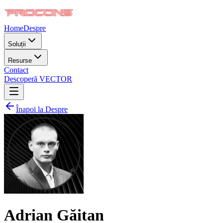
Home
Despre
Soluții
Resurse
Contact
Descoperă VECTOR
Înapoi la Despre
Adrian Găitan