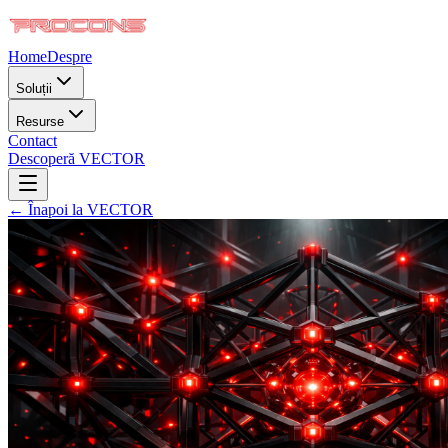
Home
Despre
Soluții
Resurse
Contact
Descoperă VECTOR
← Înapoi la VECTOR