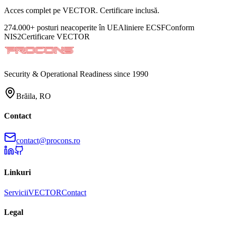
Acces complet pe VECTOR. Certificare inclusă.
274.000+ posturi neacoperite în UE
Aliniere ECSF
Conform
NIS2
Certificare VECTOR
Security & Operational Readiness since 1990
Brăila, RO
Contact
contact@procons.ro
Linkuri
Servicii
VECTOR
Contact
Legal