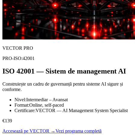
VECTOR PRO
PRO-ISO:42001
ISO 42001 — Sistem de management AI
Construiește un cadru de guvernanță pentru sisteme AI sigure și
conforme.
Nivel
:
Intermediar – Avansat
Format
:
Online, self-paced
Certificare
:
VECTOR — AI Management System Specialist
€139
Accesează pe VECTOR →
Vezi programa completă