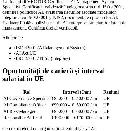
La final obții VECTOR Certified — AI Management System
Specialist. Certificarea validează: înțelegerea structurii ISO 42001,
definirea politicilor AI, evaluarea riscurilor asociate modelelor,
integrarea cu ISO 27001 și NIS2, documentarea proceselor AI.
Evaluare finală: analiză scenariu AI enterprise, structurare sistem de
management. Certificat digital verificabil.
Aliniere la:
•
ISO 42001 (AI Management System)
•
AI Act UE
•
ISO 27001 / NIS2 (integrare)
Oportunități de carieră și interval
salarial în UE
Rol
Interval (€/an)
Regiuni
AI Governance Specialist
€85.000 – €140.000 / an
UE
AI Compliance Officer
€90.000 – €150.000 / an
UE
AI Risk Manager
€95.000 – €160.000 / an
UE
Responsible AI Lead
€100.000 – €170.000+ / an
UE
Cerere accelerată în organizații care deployează AI.