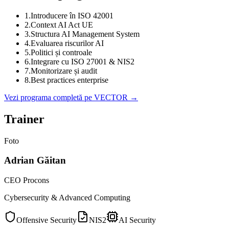
1
.
Introducere în ISO 42001
2
.
Context AI Act UE
3
.
Structura AI Management System
4
.
Evaluarea riscurilor AI
5
.
Politici și controale
6
.
Integrare cu ISO 27001 & NIS2
7
.
Monitorizare și audit
8
.
Best practices enterprise
Vezi programa completă pe VECTOR →
Trainer
Foto
Adrian Găitan
CEO Procons
Cybersecurity & Advanced Computing
Offensive Security
NIS2
AI Security