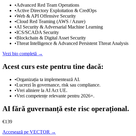
•
Advanced Red Team Operations
•
Active Directory Exploitation & CredOps
•
Web & API Offensive Security
•
Cloud Red Teaming (AWS / Azure)
•
AI Security & Adversarial Machine Learning
•
ICS/SCADA Security
•
Blockchain & Digital Asset Security
•
Threat Intelligence & Advanced Persistent Threat Analysis
Vezi bio completă →
Acest curs este pentru tine dacă:
•
Organizația ta implementează AI.
•
Lucrezi în governance, risk sau compliance.
•
Vrei aliniere la AI Act UE.
•
Vrei competențe relevante pentru 2026+.
AI fără guvernanță este risc operațional.
€139
Accesează pe VECTOR →