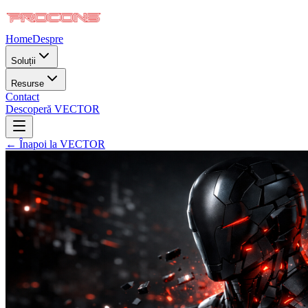
Home
Despre
Soluții
Resurse
Contact
Descoperă VECTOR
← Înapoi la VECTOR