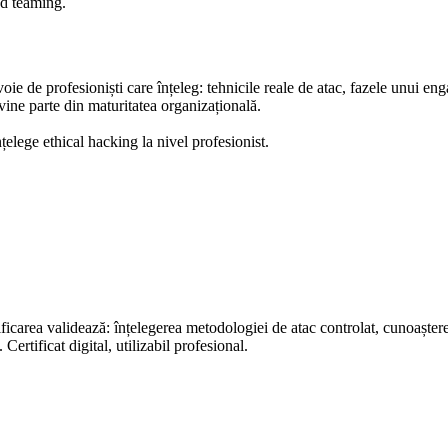
ed teaming.
ie de profesioniști care înțeleg: tehnicile reale de atac, fazele unui eng
ine parte din maturitatea organizațională.
țelege ethical hacking la nivel profesionist.
area validează: înțelegerea metodologiei de atac controlat, cunoașterea 
Certificat digital, utilizabil profesional.