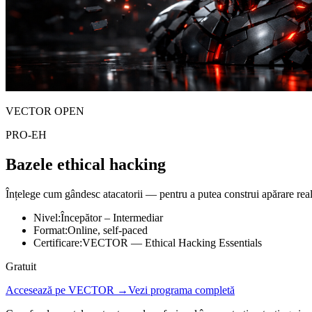
VECTOR OPEN
PRO-EH
Bazele ethical hacking
Înțelege cum gândesc atacatorii — pentru a putea construi apărare real
Nivel
:
Începător – Intermediar
Format
:
Online, self-paced
Certificare
:
VECTOR — Ethical Hacking Essentials
Gratuit
Accesează pe VECTOR →
Vezi programa completă