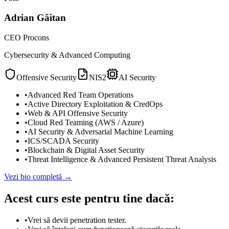
Adrian Găitan
CEO Procons
Cybersecurity & Advanced Computing
Offensive Security
NIS2
AI Security
•
Advanced Red Team Operations
•
Active Directory Exploitation & CredOps
•
Web & API Offensive Security
•
Cloud Red Teaming (AWS / Azure)
•
AI Security & Adversarial Machine Learning
•
ICS/SCADA Security
•
Blockchain & Digital Asset Security
•
Threat Intelligence & Advanced Persistent Threat Analysis
Vezi bio completă →
Acest curs este pentru tine dacă:
•
Vrei să devii penetration tester.