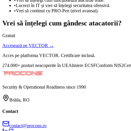
•
Vrei să înțelegi cum funcționează atacurile reale.
•
Lucrezi în IT și vrei să înțelegi securitatea ofensivă.
•
Vrei să continui cu PRO-Pen (nivel avansat).
Vrei să înțelegi cum gândesc atacatorii?
Gratuit
Accesează pe VECTOR →
Acces pe platforma VECTOR. Certificare inclusă.
274.000+ posturi neacoperite în UE
Aliniere ECSF
Conform NIS2
Cer
Security & Operational Readiness since 1990
Brăila, RO
Contact
contact@procons.ro