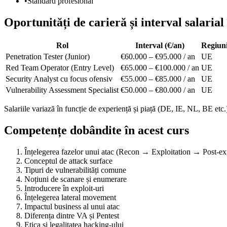
•
Standard profesional
Oportunități de carieră și interval salarial
Rol
Interval (€/an)
Regiun
Penetration Tester (Junior)
€60.000 – €95.000 / an
UE
Red Team Operator (Entry Level)
€65.000 – €100.000 / an
UE
Security Analyst cu focus ofensiv
€55.000 – €85.000 / an
UE
Vulnerability Assessment Specialist
€50.000 – €80.000 / an
UE
Salariile variază în funcție de experiență și piață (DE, IE, NL, BE etc.
Competențe dobândite în acest curs
Înțelegerea fazelor unui atac (Recon → Exploitation → Post-exp
Conceptul de attack surface
Tipuri de vulnerabilități comune
Noțiuni de scanare și enumerare
Introducere în exploit-uri
Înțelegerea lateral movement
Impactul business al unui atac
Diferența dintre VA și Pentest
Etica și legalitatea hacking-ului