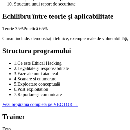
Structura unui raport de securitate
Echilibru între teorie și aplicabilitate
Teorie
35
%
Practică
65
%
Cursul include: demonstrații tehnice, exemple reale de vulnerabilități, m
Structura programului
1
.
Ce este Ethical Hacking
2
.
Legalitate și responsabilitate
3
.
Faze ale unui atac real
4
.
Scanare și enumerare
5
.
Exploatare conceptuală
6
.
Post-exploitation
7
.
Raportare și comunicare
Vezi programa completă pe VECTOR →
Trainer
Foto