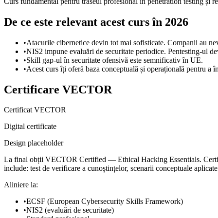
Curs fundamental pentru traseul profesional în penetration testing și r
De ce este relevant acest curs în 2026
•
Atacurile cibernetice devin tot mai sofisticate. Companii au nevo
•
NIS2 impune evaluări de securitate periodice. Pentesting-ul dev
•
Skill gap-ul în securitate ofensivă este semnificativ în UE.
•
Acest curs îți oferă baza conceptuală și operațională pentru a în
Certificare VECTOR
Certificat VECTOR
Digital certificate
Design placeholder
La final obții VECTOR Certified — Ethical Hacking Essentials. Certific
include: test de verificare a cunoștințelor, scenarii conceptuale aplicate. 
Aliniere la:
•
ECSF (European Cybersecurity Skills Framework)
•
NIS2 (evaluări de securitate)