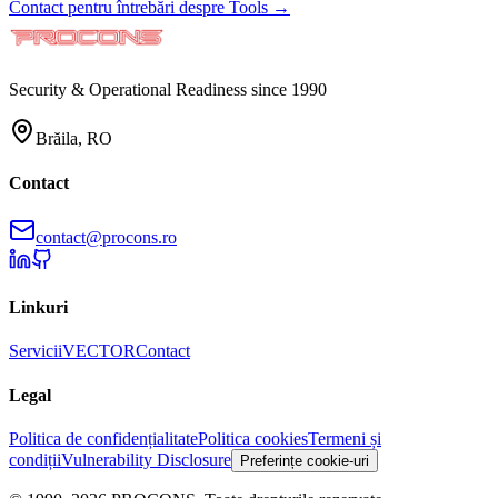
Contact pentru întrebări despre Tools →
Security & Operational Readiness since 1990
Brăila, RO
Contact
contact@procons.ro
Linkuri
Servicii
VECTOR
Contact
Legal
Politica de confidențialitate
Politica cookies
Termeni și
condiții
Vulnerability Disclosure
Preferințe cookie-uri