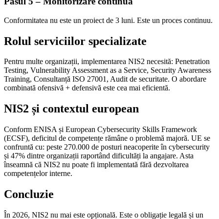
Pasul 5 – Monitorizare continuă
Conformitatea nu este un proiect de 3 luni. Este un proces continuu.
Rolul serviciilor specializate
Pentru multe organizații, implementarea NIS2 necesită: Penetration
Testing, Vulnerability Assessment as a Service, Security Awareness
Training, Consultanță ISO 27001, Audit de securitate. O abordare
combinată ofensivă + defensivă este cea mai eficientă.
NIS2 și contextul european
Conform ENISA și European Cybersecurity Skills Framework
(ECSF), deficitul de competențe rămâne o problemă majoră. UE se
confruntă cu: peste 270.000 de posturi neacoperite în cybersecurity
și 47% dintre organizații raportând dificultăți la angajare. Asta
înseamnă că NIS2 nu poate fi implementată fără dezvoltarea
competențelor interne.
Concluzie
În 2026, NIS2 nu mai este opțională. Este o obligație legală și un