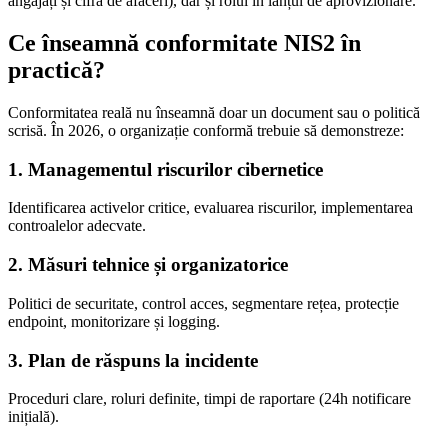
angajați și cifră de afaceri), dar și rolul în lanțul de aprovizionare.
Ce înseamnă conformitate NIS2 în
practică?
Conformitatea reală nu înseamnă doar un document sau o politică
scrisă. În 2026, o organizație conformă trebuie să demonstreze:
1. Managementul riscurilor cibernetice
Identificarea activelor critice, evaluarea riscurilor, implementarea
controalelor adecvate.
2. Măsuri tehnice și organizatorice
Politici de securitate, control acces, segmentare rețea, protecție
endpoint, monitorizare și logging.
3. Plan de răspuns la incidente
Proceduri clare, roluri definite, timpi de raportare (24h notificare
inițială).