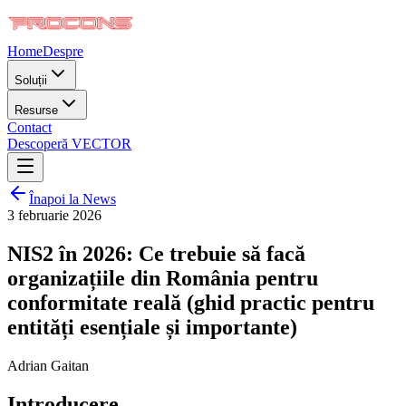
Home
Despre
Soluții
Resurse
Contact
Descoperă VECTOR
Înapoi la News
3 februarie 2026
NIS2 în 2026: Ce trebuie să facă
organizațiile din România pentru
conformitate reală (ghid practic pentru
entități esențiale și importante)
Adrian Gaitan
Introducere