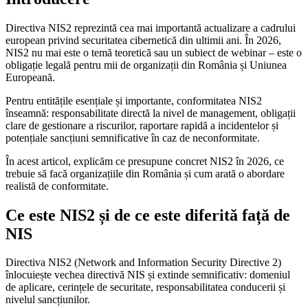
Directiva NIS2 reprezintă cea mai importantă actualizare a cadrului
european privind securitatea cibernetică din ultimii ani. În 2026,
NIS2 nu mai este o temă teoretică sau un subiect de webinar – este o
obligație legală pentru mii de organizații din România și Uniunea
Europeană.
Pentru entitățile esențiale și importante, conformitatea NIS2
înseamnă: responsabilitate directă la nivel de management, obligații
clare de gestionare a riscurilor, raportare rapidă a incidentelor și
potențiale sancțiuni semnificative în caz de neconformitate.
În acest articol, explicăm ce presupune concret NIS2 în 2026, ce
trebuie să facă organizațiile din România și cum arată o abordare
realistă de conformitate.
Ce este NIS2 și de ce este diferită față de
NIS
Directiva NIS2 (Network and Information Security Directive 2)
înlocuiește vechea directivă NIS și extinde semnificativ: domeniul
de aplicare, cerințele de securitate, responsabilitatea conducerii și
nivelul sancțiunilor.