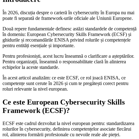
În 2026, discuția despre o carieră în cybersecurity în Europa nu mai
poate fi separată de framework-urile oficiale ale Uniunii Europene.
Două repere fundamentale definesc astăzi standardele de competență
în domeniu: European Cybersecurity Skills Framework (ECSF) și
ghidurile și recomandările ENISA privind rolurile și competențele
pentru entități esențiale și importante.
Pentru profesioniști, acest lucru înseamnă o clarificare a așteptărilor.
Pentru organizații, înseamnă o responsabilitate clară în alinierea
echipelor la aceste standarde.
În acest articol analizăm: ce este ECSF, ce rol joacă ENISA, ce
competențe sunt cerute în 2026 și cum te pregătești corect pentru
roluri relevante la nivel european.
Ce este European Cybersecurity Skills
Framework (ECSF)?
ECSF este cadrul dezvoltat la nivel european pentru: standardizarea
rolurilor în cybersecurity, definirea competențelor asociate fiecărui
rol, alinierea formării profesionale cu nevoile reale ale pieței.