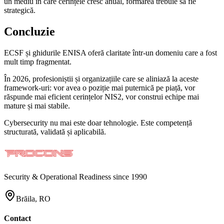
un mediu în care cerințele cresc anual, formarea trebuie să fie
strategică.
Concluzie
ECSF și ghidurile ENISA oferă claritate într-un domeniu care a fost
mult timp fragmentat.
În 2026, profesioniștii și organizațiile care se aliniază la aceste
framework-uri: vor avea o poziție mai puternică pe piață, vor
răspunde mai eficient cerințelor NIS2, vor construi echipe mai
mature și mai stabile.
Cybersecurity nu mai este doar tehnologie. Este competență
structurată, validată și aplicabilă.
Security & Operational Readiness since 1990
Brăila, RO
Contact