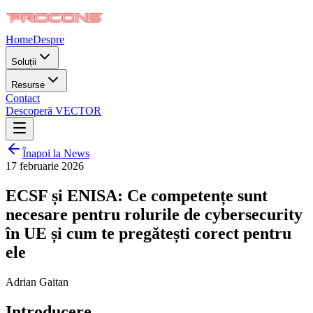
Home
Despre
Soluții
Resurse
Contact
Descoperă VECTOR
Înapoi la News
17 februarie 2026
ECSF și ENISA: Ce competențe sunt
necesare pentru rolurile de cybersecurity
în UE și cum te pregătești corect pentru
ele
Adrian Gaitan
Introducere