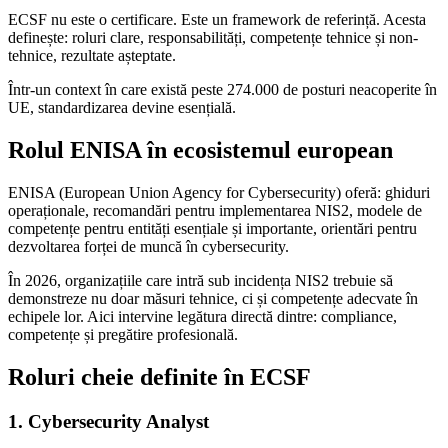
ECSF nu este o certificare. Este un framework de referință. Acesta
definește: roluri clare, responsabilități, competențe tehnice și non-
tehnice, rezultate așteptate.
Într-un context în care există peste 274.000 de posturi neacoperite în
UE, standardizarea devine esențială.
Rolul ENISA în ecosistemul european
ENISA (European Union Agency for Cybersecurity) oferă: ghiduri
operaționale, recomandări pentru implementarea NIS2, modele de
competențe pentru entități esențiale și importante, orientări pentru
dezvoltarea forței de muncă în cybersecurity.
În 2026, organizațiile care intră sub incidența NIS2 trebuie să
demonstreze nu doar măsuri tehnice, ci și competențe adecvate în
echipele lor. Aici intervine legătura directă dintre: compliance,
competențe și pregătire profesională.
Roluri cheie definite în ECSF
1. Cybersecurity Analyst