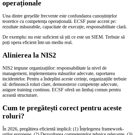
operaționale
Una dintre greșelile frecvente este confundarea cunoștințelor
teoretice cu competența operațională. ECSF pune accent pe:
rezultate măsurabile, capacitate de execuție, responsabilitate clară.
De exemplu: nu este suficient să știi ce este un SIEM. Trebuie să
poți opera eficient într-un mediu real.
Alinierea la NIS2
NIS2 impune organizațiilor: responsabilitate la nivel de
management, implementarea măsurilor adecvate, raportarea
incidentelor. Pentru a îndeplini aceste cerințe, organizațiile trebuie
să: definească roluri clare, demonstreze competențe adecvate,
asigure training continuu. ECSF oferă un limbaj comun pentru
această structurare.
Cum te pregătești corect pentru aceste
roluri?
În 2026, pregătirea eficientă implică: (1) Înțelegerea framework-
urilor europene, (2) Dezvoltarea competențelor tehnice relevante, (3)