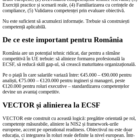
Exerciții practice și scenarii reale, (4) Familiarizarea cu cerințele de
compliance, (5) Validarea competenței prin evaluare obiectivă.
Nu este suficient să acumulezi informație. Trebuie să construiești
competență aplicabilă.
De ce este important pentru România
România are un potențial tehnic ridicat, dar pentru a rămâne
competitivă în UE trebuie: să alinieze formarea profesională la
ECSF, să reducă skill gap-ul, să crească maturitatea organizațională.
Pe o piață în care salariile variază între: €45.000 – €90.000 pentru
analiști, €75.000 – €120.000 pentru ingineri și manageri, peste
€120.000 pentru roluri executive – standardizarea competențelor
devine un avantaj competitiv.
VECTOR și alinierea la ECSF
VECTOR este construit cu această logică: pregătire orientată pe rol,
competențe măsurabile, aliniere la NIS2 și framework-urile
europene, accent pe operational readiness. Obiectivul nu este doar
educația, ci integrarea în roluri reale definite la nivel european. Într-