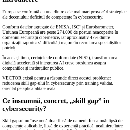
Europa se confruntă cu una dintre cele mai mari provocări strategice
ale deceniului: deficitul de competențe în cybersecurity.
Conform datelor agregate de ENISA, ISC² și Eurobarometer,
Uniunea Europeană are peste 274.000 de posturi neacoperite în
domeniul securității cibernetice, iar aproximativ 47% dintre
organizații raportează dificultăți majore în recrutarea specialiștilor
potriviți.
În același timp, cerințele de conformitate (NIS2), transformarea
digitală accelerată și integrarea AI cresc presiunea asupra
companiilor și instituțiilor publice.
VECTOR există pentru a răspunde direct acestei probleme:
reducerea skill gap-ului în cybersecurity prin training validat,
orientat pe aplicabilitate reală.
Ce înseamnă, concret, „skill gap” în
cybersecurity?
Skill gap-ul nu înseamnă doar lipsă de oameni. Înseamnă: lipsă de
competențe aplicabile, lipsă de experiență practică, nealiniere între