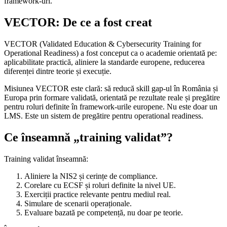
framework-uri.
VECTOR: De ce a fost creat
VECTOR (Validated Education & Cybersecurity Training for
Operational Readiness) a fost conceput ca o academie orientată pe:
aplicabilitate practică, aliniere la standarde europene, reducerea
diferenței dintre teorie și execuție.
Misiunea VECTOR este clară: să reducă skill gap-ul în România și
Europa prin formare validată, orientată pe rezultate reale și pregătire
pentru roluri definite în framework-urile europene. Nu este doar un
LMS. Este un sistem de pregătire pentru operational readiness.
Ce înseamnă „training validat”?
Training validat înseamnă:
Aliniere la NIS2 și cerințe de compliance.
Corelare cu ECSF și roluri definite la nivel UE.
Exerciții practice relevante pentru mediul real.
Simulare de scenarii operaționale.
Evaluare bazată pe competență, nu doar pe teorie.