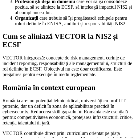
Profesioniști deja în domeniu
care vor să își consolideze
poziția, să se alinieze la ECSF, să înțeleagă impactul NIS2 și
al compliance-ului.
Organizații
care trebuie să își pregătească echipele pentru
roluri definite în ENISA, audituri și responsabilități NIS2.
Cum se aliniază VECTOR la NIS2 și
ECSF
VECTOR integrează: concepte de risk management, cerințe de
incident reporting, responsabilități ale managementului, structuri de
rol definite în ECSF. Obiectivul nu este doar certificarea. Este
pregătirea pentru execuție în medii reglementate.
România în context european
România are: un potențial tehnic ridicat, universități cu profil IT
puternic, dar un deficit în zona de aplicabilitate practică în
cybersecurity. Reducerea skill gap-ului în România este esențială
pentru: competitivitatea economică, protejarea infrastructurii critice,
retenția talentului în țară.
VECTOR contribuie direct prin: curriculum orientat pe piața