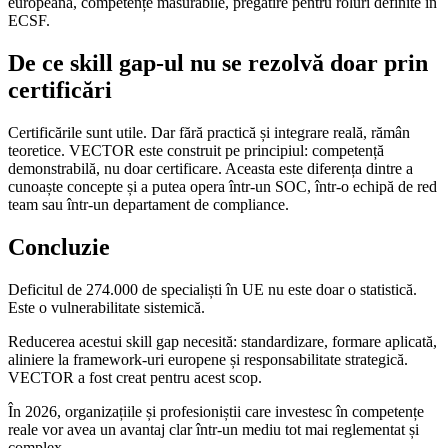
europeană, competențe măsurabile, pregătire pentru roluri definite în
ECSF.
De ce skill gap-ul nu se rezolvă doar prin
certificări
Certificările sunt utile. Dar fără practică și integrare reală, rămân
teoretice. VECTOR este construit pe principiul: competență
demonstrabilă, nu doar certificare. Aceasta este diferența dintre a
cunoaște concepte și a putea opera într-un SOC, într-o echipă de red
team sau într-un departament de compliance.
Concluzie
Deficitul de 274.000 de specialiști în UE nu este doar o statistică.
Este o vulnerabilitate sistemică.
Reducerea acestui skill gap necesită: standardizare, formare aplicată,
aliniere la framework-uri europene și responsabilitate strategică.
VECTOR a fost creat pentru acest scop.
În 2026, organizațiile și profesioniștii care investesc în competențe
reale vor avea un avantaj clar într-un mediu tot mai reglementat și
complex.