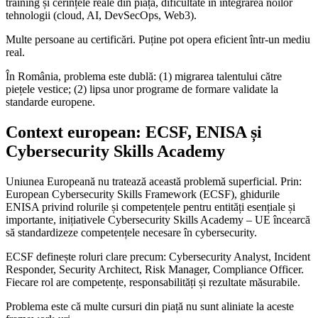
training și cerințele reale din piață, dificultate în integrarea noilor
tehnologii (cloud, AI, DevSecOps, Web3).
Multe persoane au certificări. Puține pot opera eficient într-un mediu
real.
În România, problema este dublă: (1) migrarea talentului către
piețele vestice; (2) lipsa unor programe de formare validate la
standarde europene.
Context european: ECSF, ENISA și
Cybersecurity Skills Academy
Uniunea Europeană nu tratează această problemă superficial. Prin:
European Cybersecurity Skills Framework (ECSF), ghidurile
ENISA privind rolurile și competențele pentru entități esențiale și
importante, inițiativele Cybersecurity Skills Academy – UE încearcă
să standardizeze competențele necesare în cybersecurity.
ECSF definește roluri clare precum: Cybersecurity Analyst, Incident
Responder, Security Architect, Risk Manager, Compliance Officer.
Fiecare rol are competențe, responsabilități și rezultate măsurabile.
Problema este că multe cursuri din piață nu sunt aliniate la aceste