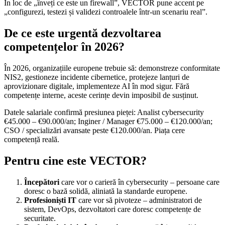
În loc de „înveți ce este un firewall”, VECTOR pune accent pe
„configurezi, testezi și validezi controalele într-un scenariu real”.
De ce este urgentă dezvoltarea
competențelor în 2026?
În 2026, organizațiile europene trebuie să: demonstreze conformitate
NIS2, gestioneze incidente cibernetice, protejeze lanțuri de
aprovizionare digitale, implementeze AI în mod sigur. Fără
competențe interne, aceste cerințe devin imposibil de susținut.
Datele salariale confirmă presiunea pieței: Analist cybersecurity
€45.000 – €90.000/an; Inginer / Manager €75.000 – €120.000/an;
CSO / specializări avansate peste €120.000/an. Piața cere
competență reală.
Pentru cine este VECTOR?
Începători
care vor o carieră în cybersecurity – persoane care
doresc o bază solidă, aliniată la standarde europene.
Profesioniști IT
care vor să pivoteze – administratori de
sistem, DevOps, dezvoltatori care doresc competențe de
securitate.