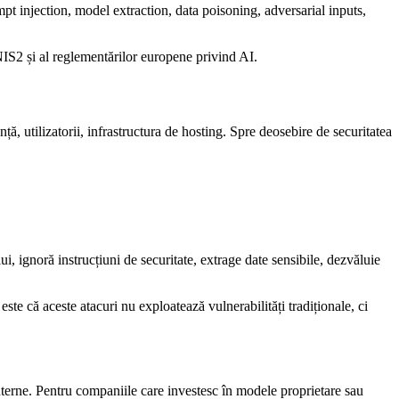
mpt injection, model extraction, data poisoning, adversarial inputs,
NIS2 și al reglementărilor europene privind AI.
ă, utilizatorii, infrastructura de hosting. Spre deosebire de securitatea
 ignoră instrucțiuni de securitate, extrage date sensibile, dezvăluie
ste că aceste atacuri nu exploatează vulnerabilități tradiționale, ci
interne. Pentru companiile care investesc în modele proprietare sau