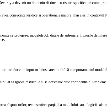
 Security a devenit un domeniu distinct, cu riscuri specifice precum: pro
 avea consecințe juridice și operaționale majore, mai ales în contextul 
nite să protejeze: modelele AI, datele de antrenare, fluxurile de inferenț
ice.
tor introduce un input malițios care: modifică comportamentul modelului,
ulat să ignore restricțiile și să dezvăluie date confidențiale. Problema e
ea răspunsurilor, reconstruirea parțială a modelului sau a logicii sale 