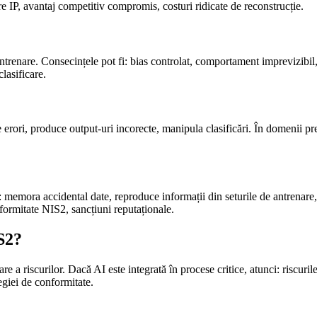
dere IP, avantaj competitiv compromis, costuri ridicate de reconstrucție.
trenare. Consecințele pot fi: bias controlat, comportament imprevizibil, v
lasificare.
 erori, produce output-uri incorecte, manipula clasificări. În domenii prec
: memora accidental date, reproduce informații din seturile de antrenare
ormitate NIS2, sancțiuni reputaționale.
S2?
 a riscurilor. Dacă AI este integrată în procese critice, atunci: riscuril
tegiei de conformitate.