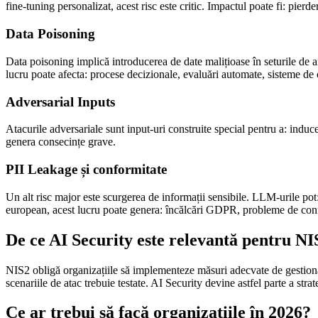
fine-tuning personalizat, acest risc este critic. Impactul poate fi: pier
Data Poisoning
Data poisoning implică introducerea de date malițioase în seturile de an
lucru poate afecta: procese decizionale, evaluări automate, sisteme de c
Adversarial Inputs
Atacurile adversariale sunt input-uri construite special pentru a: induce
genera consecințe grave.
PII Leakage și conformitate
Un alt risc major este scurgerea de informații sensibile. LLM-urile pot
european, acest lucru poate genera: încălcări GDPR, probleme de conf
De ce AI Security este relevantă pentru NI
NIS2 obligă organizațiile să implementeze măsuri adecvate de gestionare
scenariile de atac trebuie testate. AI Security devine astfel parte a stra
Ce ar trebui să facă organizațiile în 2026?