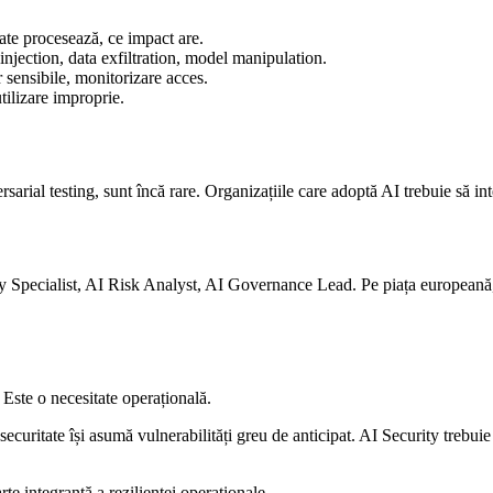
date procesează, ce impact are.
njection, data exfiltration, model manipulation.
r sensibile, monitorizare acces.
tilizare improprie.
ial testing, sunt încă rare. Organizațiile care adoptă AI trebuie să integ
y Specialist, AI Risk Analyst, AI Governance Lead. Pe piața europeană, 
Este o necesitate operațională.
ecuritate își asumă vulnerabilități greu de anticipat. AI Security trebuie t
rte integrantă a rezilienței operaționale.