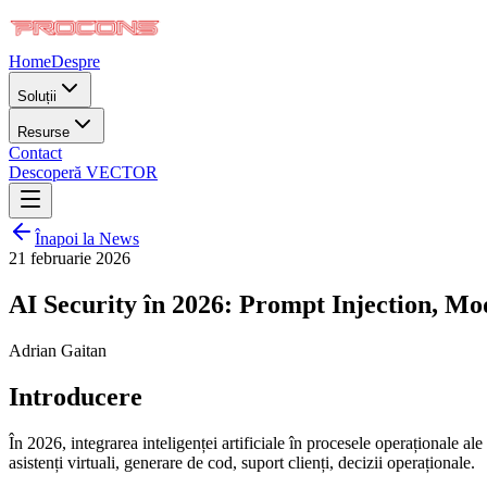
Home
Despre
Soluții
Resurse
Contact
Descoperă VECTOR
Înapoi la News
21 februarie 2026
AI Security în 2026: Prompt Injection, Mod
Adrian Gaitan
Introducere
În 2026, integrarea inteligenței artificiale în procesele operaționale
asistenți virtuali, generare de cod, suport clienți, decizii operaționale.