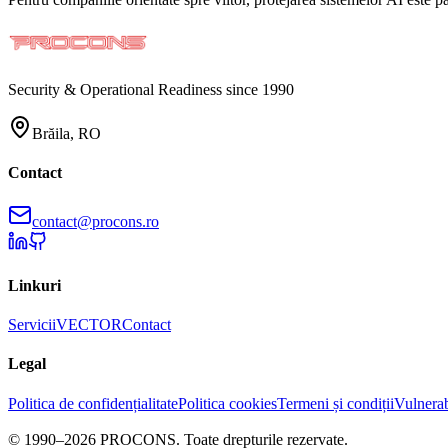
Security & Operational Readiness since 1990
Brăila, RO
Contact
contact@procons.ro
Linkuri
Servicii
VECTOR
Contact
Legal
Politica de confidențialitate
Politica cookies
Termeni și condiții
Vulnerab
© 1990–2026 PROCONS. Toate drepturile rezervate.