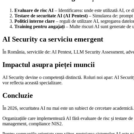
Evaluare de risc AI
– Identificarea: unde este utilizată AI, ce 
Testare de securitate AI (AI Pentest)
– Simularea de: prompt i
Politici interne clare
– reguli de utilizare AI, segregarea datelo
Training pentru angajați
– Multe riscuri AI sunt generate de u
AI Security ca serviciu emergent
În România, serviciile de: AI Pentest, LLM Security Assessment, adversar
Impactul asupra pieței muncii
AI Security devine o competență distinctă. Roluri noi apar: AI Securit
vor reflecta această specializare.
Concluzie
În 2026, securitatea AI nu mai este un subiect de cercetare academică. 
Organizațiile care implementează AI fără evaluare de risc și testare de s
management, compliance NIS2.
Pentru companiile orientate spre viitor, protejarea sistemelor AI este pa