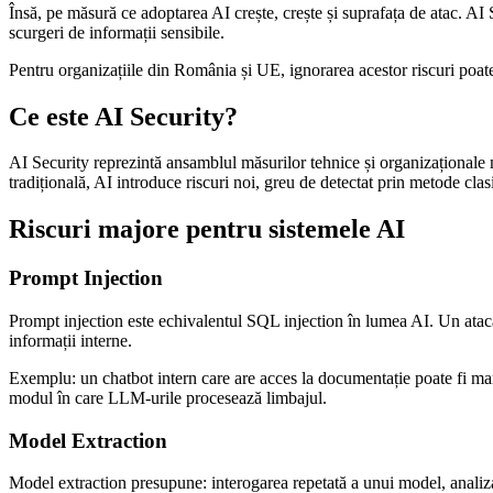
Însă, pe măsură ce adoptarea AI crește, crește și suprafața de atac. AI
scurgeri de informații sensibile.
Pentru organizațiile din România și UE, ignorarea acestor riscuri poate
Ce este AI Security?
AI Security reprezintă ansamblul măsurilor tehnice și organizaționale me
tradițională, AI introduce riscuri noi, greu de detectat prin metode clas
Riscuri majore pentru sistemele AI
Prompt Injection
Prompt injection este echivalentul SQL injection în lumea AI. Un ataca
informații interne.
Exemplu: un chatbot intern care are acces la documentație poate fi manip
modul în care LLM-urile procesează limbajul.
Model Extraction
Model extraction presupune: interogarea repetată a unui model, analizar